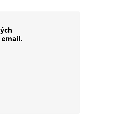
ných
 email.