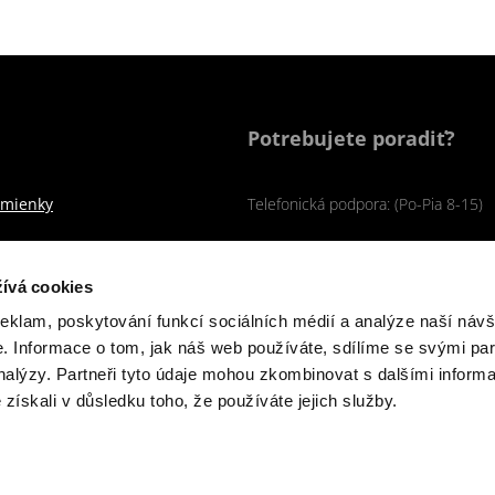
Potrebujete poradiť?
mienky
Telefonická podpora: (Po-Pia 8-15)
+421 2 333 229 23
ívá cookies
Akceptujeme platobné karty
reklam, poskytování funkcí sociálních médií a analýze naší návš
 Informace o tom, jak náš web používáte, sdílíme se svými par
analýzy. Partneři tyto údaje mohou zkombinovat s dalšími inform
é získali v důsledku toho, že používáte jejich služby.