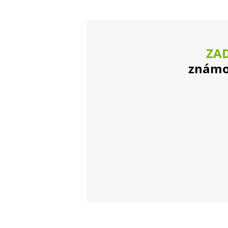
ZA
známok