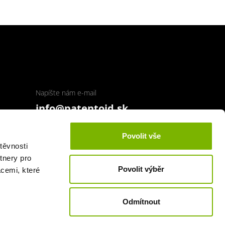
Napíšte nám e-mail
info@patentoid.sk
Povolit vše
SSL zabezpečenie
těvnosti
tnery pro
Povolit výběr
acemi, které
Odmítnout