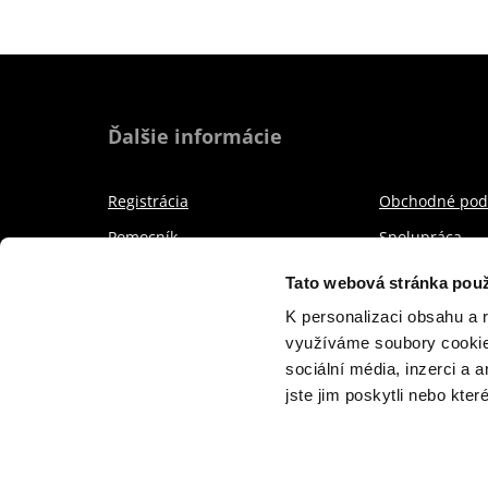
Ďalšie informácie
Registrácia
Obchodné pod
Pomocník
Spolupráca
Cenník
O projekte
Tato webová stránka použ
Kontakt
Referencie
K personalizaci obsahu a 
využíváme soubory cookie.
Ochranná známka
sociální média, inzerci a 
jste jim poskytli nebo kter