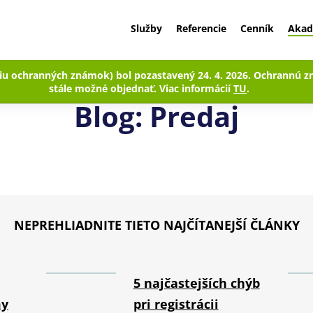
Služby
Referencie
Cenník
Akad
ciu ochranných známok) bol pozastavený 24. 4. 2026. Ochrannú 
stále možné objednať. Viac informácií
TU
.
Blog: Predaj
NEPREHLIADNITE TIETO NAJČÍTANEJŠÍ ČLÁNKY
5 najčastejších chýb
my
pri registrácii