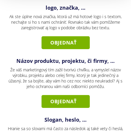
logo, značka, ...
Ak ste úplne nová značka, ktorá už má hotové logo i s textom,
nechajte si ho s nami ochrániť. Rovnako tak vám pomôžeme
zaregistrovať aj logo v podobe obrázku bez textu.
OBJEDNAŤ
Názov produktu, projektu, či firmy, ...
Že váš marketingový tím zažil tvorivú chvíľku, a vymyslel názov
výrobku, projektu alebo celej firmy, ktorý je tak jedinečný a
úžasný, že sa bojíte, aby vám ho cez noc niekto neukradol? Aj s
jeho ochranou vám naši odborníci pomôžu.
OBJEDNAŤ
Slogan, heslo, ...
Hranie sa so slovami má často za následok aj také vety či heslá,