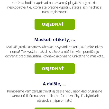
ktoré sa hodia napríklad na reklamný plagát. A aby niekto
neskopíroval tie, ktoré ste pracne vypotilli, stačí si ich nechať s
nami registrovať.
OBJEDNAŤ
Maskot, etikety, ...
Mal váš grafik kreatívny záchvat, a vytvoril etiketu, akú ešte nikto
nemá? Tak využite našich služieb, a náš tím vám pomôže ju
ochrániť pred zneužitím. Rovnako ako vášho unikátneho maskota.
OBJEDNAŤ
A ďalšie, ...
Pomôžeme vám zaregistrovať aj ďalšie veci, napríklad originálne
tvarovanú fľašu na pivo, unikátnu farbu značky, či akýkoľvek
obrázok s nápisom atď.