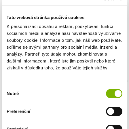
Pavlína K.
5 / 5
Tato webová stránka používá cookies
Vážení priatelia , vrelo odporúčam
K personalizaci obsahu a reklam, poskytování funkcí
služby tejto spoločnosti Patentoid. Chcel
sociálních médií a analýze naší návštěvnosti využíváme
by som poďakovať tímu tejto spoločnosti
soubory cookie. Informace o tom, jak náš web používáte,
za ich prístup, spoľahlivosť pri
sdílíme se svými partnery pro sociální média, inzerci a
spracovaní žiadosti a popriať veľa
analýzy. Partneři tyto údaje mohou zkombinovat s
úspechov a spokojných zákazníkov.
dalšími informacemi, které jste jim poskytli nebo které
získali v důsledku toho, že používáte jejich služby.
Výběr
Nutné
souhlasu
Petr Z.
5 / 5
Preferenční
Ďakujem všetkým ľuďom v spoločnosti
Patentoid za bezprecedentnú úroveň