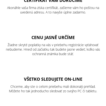
CERTIFIKÁT VÁM DORUČÍME
Akonáhle vaša firma získa certifikát, zašleme vám ho poštou na
uvedenú adresu. A to navyše úplne zadarmo.
CENU JASNĚ URČÍME
Žiadne skryté poplatky na vás v priebehu registrácie vyťahovať
nebudeme. Hneď od začiatku tak budete jasne vedieť, koľko vás
ochranná známka bude stáť.
VŠETKO SLEDUJETE ON-LINE
Chceme, aby ste o celom priebehu mali dokonalý prehľad.
Môžete ho tak jednoducho sledovať zo svojho PC či tabletu.