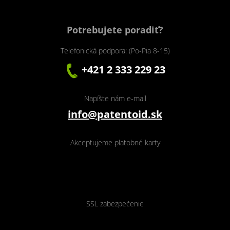
Potrebujete poradiť?
Telefonická podpora: (Po-Pia 8-15)
+421 2 333 229 23
Napíšte nám e-mail
info@patentoid.sk
Akceptujeme platobné karty
SSL zabezpečenie