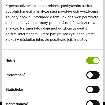
more for the registration than you expected.
K personalizaci obsahu a reklam, poskytování funkcí
Prices are fixed.
sociálních médií a analýze naší návštěvnosti využíváme
soubory cookie. Informace o tom, jak náš web používáte,
Top experts
sdílíme se svými partnery pro sociální média, inzerci a
We cooperate with a team of top lawyers and
analýzy. Partneři tyto údaje mohou zkombinovat s
professionals who have years of experience.
dalšími informacemi, které jste jim poskytli nebo které
získali v důsledku toho, že používáte jejich služby.
Výběr
Nutné
souhlasu
WANT MORE INFORMATION?
Preferenční
Statistické
Marketingové